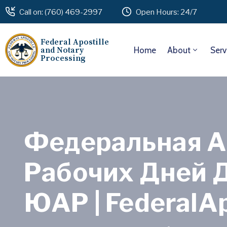
Call on: (760) 469-2997
Open Hours: 24/7
Federal Apostille
and Notary
Home
About
Serv
Processing
Федеральная А
Рабочих Дней Дл
ЮАР | FederalAp