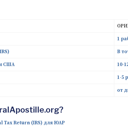
ОРИ
1 р
IRS)
В то
м США
10-1
1-5 
от д
lApostille.org?
 Tax Return (IRS) для ЮАР