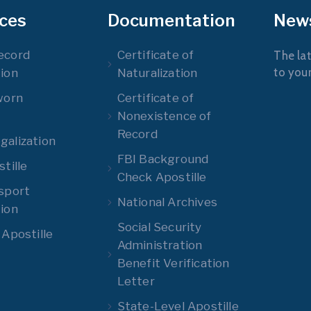
ices
Documentation
New
ecord
Certificate of
The lat
to you
ion
Naturalization
worn
Certificate of
Nonexistence of
Record
alization
FBI Background
tille
Check Apostille
sport
National Archives
ion
Social Security
 Apostille
Administration
Benefit Verification
Letter
State-Level Apostille