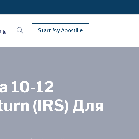
Start My Apostille
ing
 10-12
urn (IRS) Для