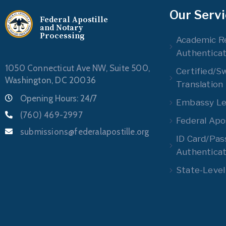
Our Serv
Federal Apostille
and Notary
Processing
Academic R
Authenticat
1050 Connecticut Ave NW, Suite 500,
Certified/S
Washington, DC 20036
Translation
Opening Hours: 24/7
Embassy Leg
(760) 469-2997
Federal Apos
submissions@federalapostille.org
ID Card/Pas
Authenticat
State-Level