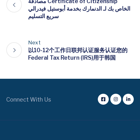
مصادقة Certificate of Citizenship
الخاص بك لـ الدنمارك بخدمة أبوستيل فيدرالي
سريع التسليم
Next
以10-12个工作日联邦认证服务认证您的
Federal Tax Return (IRS)用于韩国
Connect With Us