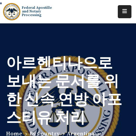
Federal Apostille
and Notary
Processing
Home
About
Services
아르헨티나으로
Requests
보내는 문서를 위
Resources
한 신속 연방 아포
Locations
Contact
스티유 처리
Tracking
Home
By Country
Argentina