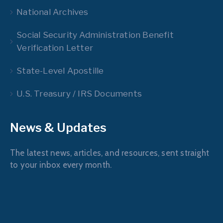
National Archives
Social Security Administration Benefit
Verification Letter
State-Level Apostille
U.S. Treasury / IRS Documents
News & Updates
The latest news, articles, and resources, sent straight
to your inbox every month.