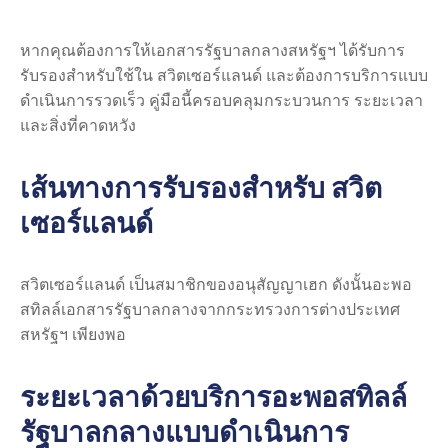
หากคุณต้องการให้เอกสารรัฐบาลกลางสหรัฐฯ ได้รับการ
รับรองสำหรับใช้ใน สวิตเซอร์แลนด์ และต้องการบริการแบบ
ดำเนินการรวดเร็ว คู่มือนี้ครอบคลุมกระบวนการ ระยะเวลา
และสิ่งที่คาดหวัง
เส้นทางการรับรองสำหรับ สวิต
เซอร์แลนด์
สวิตเซอร์แลนด์ เป็นสมาชิกของอนุสัญญาเฮก ดังนั้นอะพอ
สทิลล์เอกสารรัฐบาลกลางจากกระทรวงการต่างประเทศ
สหรัฐฯ เพียงพอ
ระยะเวลาด้วยบริการอะพอสทิลล์
รัฐบาลกลางแบบดำเนินการ