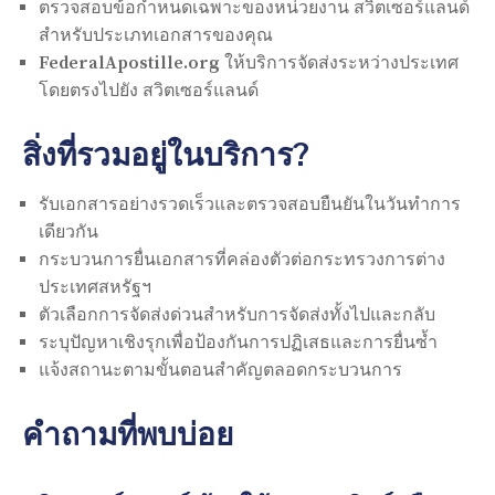
ตรวจสอบข้อกำหนดเฉพาะของหน่วยงาน สวิตเซอร์แลนด์
สำหรับประเภทเอกสารของคุณ
FederalApostille.org ให้บริการจัดส่งระหว่างประเทศ
โดยตรงไปยัง สวิตเซอร์แลนด์
สิ่งที่รวมอยู่ในบริการ?
รับเอกสารอย่างรวดเร็วและตรวจสอบยืนยันในวันทำการ
เดียวกัน
กระบวนการยื่นเอกสารที่คล่องตัวต่อกระทรวงการต่าง
ประเทศสหรัฐฯ
ตัวเลือกการจัดส่งด่วนสำหรับการจัดส่งทั้งไปและกลับ
ระบุปัญหาเชิงรุกเพื่อป้องกันการปฏิเสธและการยื่นซ้ำ
แจ้งสถานะตามขั้นตอนสำคัญตลอดกระบวนการ
คำถามที่พบบ่อย