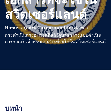
สวิตเซอร์แลนด์
Home
Quick Turnaround Services
การดำเนินการอะพอสทิลล์รัฐบาลกลางแบบดำเนิน
การรวดเร็วสำหรับเอกสารที่จะใช้ใน สวิตเซอร์แลนด์
บทนำ