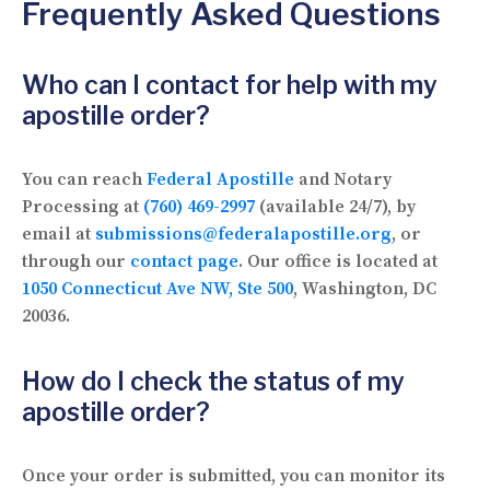
Frequently Asked Questions
Who can I contact for help with my
apostille order?
You can reach
Federal Apostille
and Notary
Processing at
(760) 469-2997
(available 24/7), by
email at
submissions@federalapostille.org
, or
through our
contact page
. Our office is located at
1050 Connecticut Ave NW, Ste 500
, Washington, DC
20036.
How do I check the status of my
apostille order?
Once your order is submitted, you can monitor its