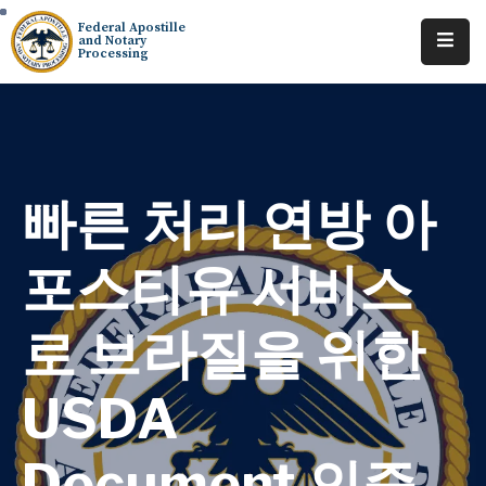
Federal Apostille
and Notary
Processing
Home
About
Services
빠른 처리 연방 아
Requests
포스티유 서비스
Resources
로 브라질을 위한
Locations
Tracking
USDA
Document 인증