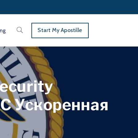
Start My Apostille
ing
ecurity
я С Ускоренная