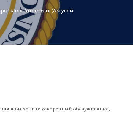
деральная Апостиль Услугой
реция и вы хотите ускоренный обслуживание,