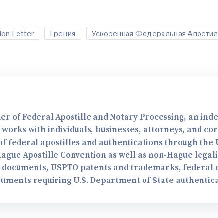
ion Letter
Греция
Ускоренная Федеральная Апостил
er of Federal Apostille and Notary Processing, an in
e works with individuals, businesses, attorneys, and co
f federal apostilles and authentications through the U
Hague Apostille Convention as well as non-Hague legal
A documents, USPTO patents and trademarks, federal co
cuments requiring U.S. Department of State authentica