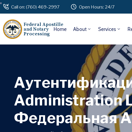
Call on: (760) 469-2997
Open Hours: 24/7
Federal Apostille
and Notary
Home
About
Services
R
Processing
Аутентификация
Administration 
Федеральная А