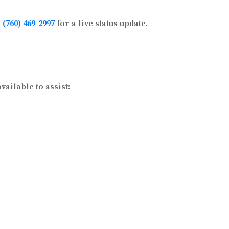
t
(760) 469-2997
for a live status update.
ailable to assist: