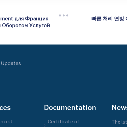
ument для Франция
빠른 처리 연방
м Оборотом Услугой
 Updates
ices
Documentation
New
ecord
Certificate of
The lat