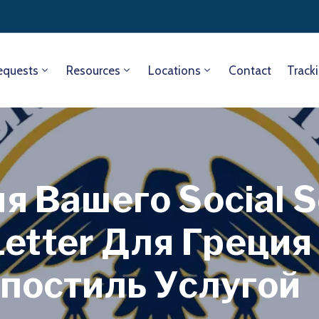
equests
Resources
Locations
Contact
Track
 Вашего Social S
Letter Для Греци
постиль Услугой