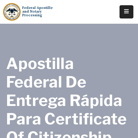
Federal Apostille
and Notary
Processing
Home
About
Services
Apostilla
Requests
Federal De
Resources
Entrega Rápida
Locations
Tracking
Para Certificate
Of Citizenship