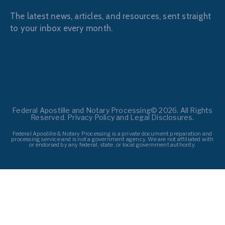
The latest news, articles, and resources, sent straight
to your inbox every month.
Federal Apostille and Notary Processing© 2026. All Rights
Reserved. Privacy Policy and Legal Disclosures.
Federal Apostille & Notary Processing is a private document preparation and
processing service and is not a government agency. We are not affiliated with
or endorsed by any federal, state, or local government authority.