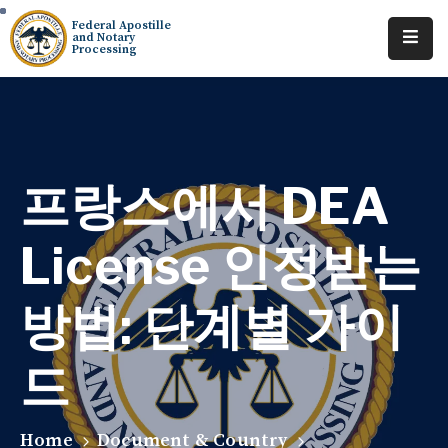
Federal Apostille
and Notary
Processing
Home
About
Services
프랑스에서 DEA
Requests
License 인정받는
Resources
방법: 단계별 가이
Locations
Tracking
드
Home
Document & Country