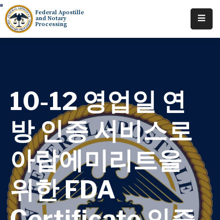
Federal Apostille
and Notary
Processing
Home
About
Services
10-12 영업일 연
Requests
방 인증 서비스로
Resources
아랍에미리트을
Locations
Contact
위한 FDA
Tracking
Certificate 인증