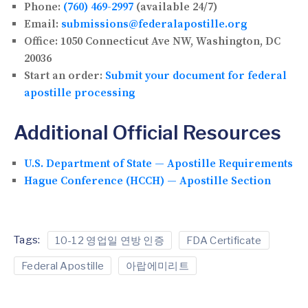
Phone:
(760) 469-2997
(available 24/7)
Email:
submissions@federalapostille.org
Office:
1050 Connecticut Ave NW, Washington, DC
20036
Start an order:
Submit your document for federal
apostille processing
Additional Official Resources
U.S. Department of State — Apostille Requirements
Hague Conference (HCCH) — Apostille Section
Tags:
10-12 영업일 연방 인증
FDA Certificate
Federal Apostille
아랍에미리트