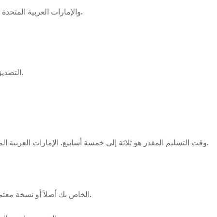
ابدأ طلبك بتحديد USPTO Trademark Document والإمارات العربية المتحدة كوجهة.
التصديق في سفارة الإمارات العربية المتحدة في واشنطن العاصمة.
وقت التسليم المقدر هو ثلاثة إلى خمسة أسابيع. الإمارات العربية المتحدة ليست عضواً في لاهاي، لذا يُطلب تصديق السفارة إضافي.
يجب أن يكون USPTO Trademark Document الخاص بك أصلاً أو نسخة معتمدة رسمياً.