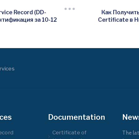
vice Record (DD-
Как Получить
нтификация за 10-12
Certificate в
rvices
ices
Documentation
New
ecord
Certificate of
The lat