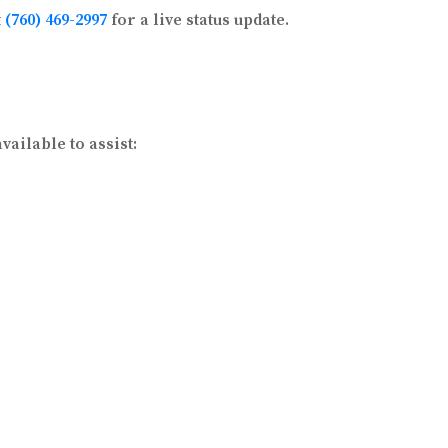
t
(760) 469-2997
for a live status update.
ailable to assist: