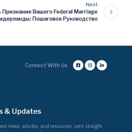
Next
 Признание Вашего Federal Marriage
 Нидерланды: Пошаговое Руководство
Connect With Us
s & Updates
est news, articles, and resources, sent straight