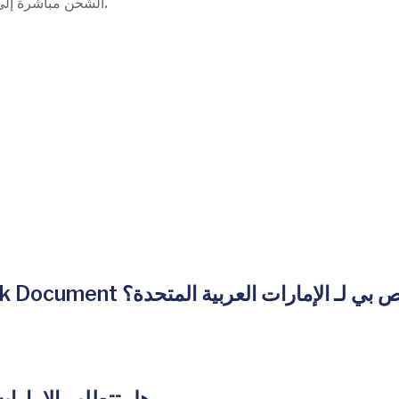
يمكن لـ FederalApostille.org الشحن مباشرة إلى الإمارات العربية المتحدة.
كم ستستغرق مصادقة USPTO Trademark Document لـ الإمارات العربية المتحدة؟