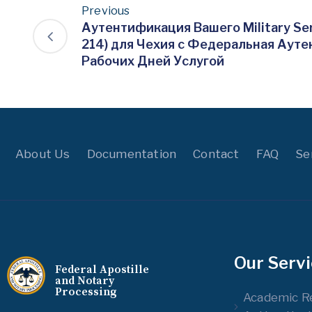
Previous
Аутентификация Вашего Military Ser
214) для Чехия с Федеральная Ауте
Рабочих Дней Услугой
About Us
Documentation
Contact
FAQ
Se
Our Serv
Federal Apostille
and Notary
Processing
Academic R