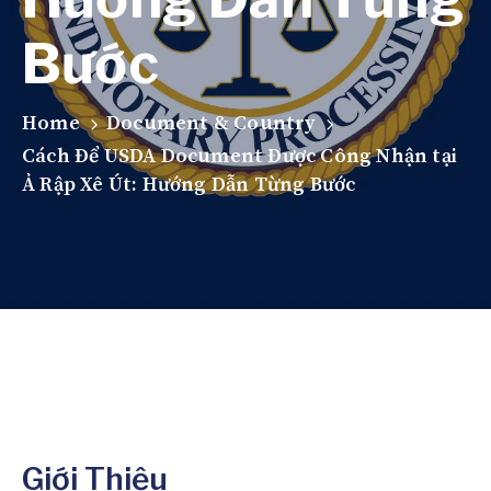
Bước
Home
Document & Country
Cách Để USDA Document Được Công Nhận tại
Ả Rập Xê Út: Hướng Dẫn Từng Bước
Giới Thiệu