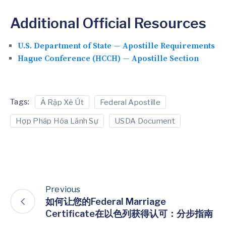
Additional Official Resources
U.S. Department of State — Apostille Requirements
Hague Conference (HCCH) — Apostille Section
Tags:
Ả Rập Xê Út
Federal Apostille
Hợp Pháp Hóa Lãnh Sự
USDA Document
Previous
如何让您的Federal Marriage
Certificate在以色列获得认可：分步指南