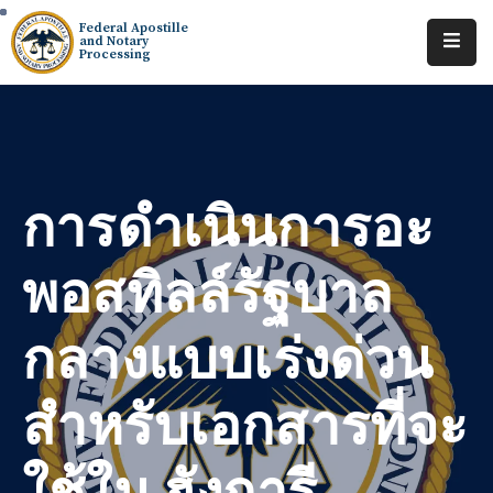
Federal Apostille
and Notary
Processing
Home
About
Services
การดำเนินการอะ
Requests
พอสทิลล์รัฐบาล
Resources
กลางแบบเร่งด่วน
Locations
Tracking
สำหรับเอกสารที่จะ
ใช้ใน ฮังการี