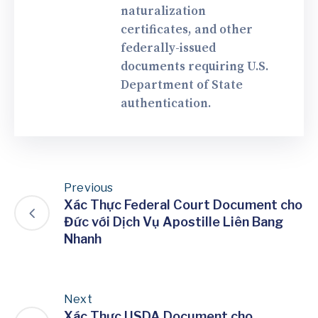
naturalization
certificates, and other
federally-issued
documents requiring U.S.
Department of State
authentication.
Previous
Xác Thực Federal Court Document cho
Đức với Dịch Vụ Apostille Liên Bang
Nhanh
Next
Xác Thực USDA Document cho