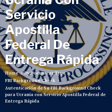
Servicio
Apostilla
Federal De
Entrega Rápida
Home
By Document Type
FBI Background Check
Autenticación de Su FBI Background Check
para Ucrania con Servicio Apostilla Federal de
Entrega Rápida