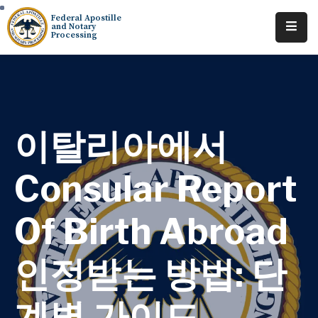
Federal Apostille
and Notary
Processing
Home
About
Services
이탈리아에서
Requests
Consular Report
Resources
Of Birth Abroad
Locations
Tracking
인정받는 방법: 단
계별 가이드